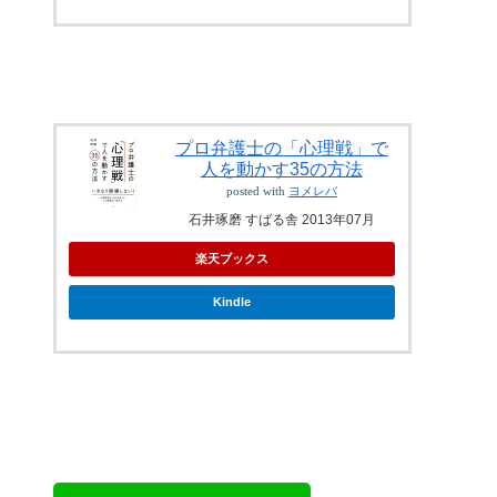
プロ弁護士の「心理戦」で
人を動かす35の方法
posted with
ヨメレバ
石井琢磨 すばる舎 2013年07月
楽天ブックス
Kindle