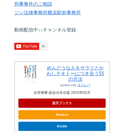
刑事事件のご相談
ジン法律事務所横浜駅前事務所
動画配信中↓↓チャンネル登録
めんどうな人をサラリとか
わしテキトーにつき合う55
の方法
posted with
ヨメレバ
石井琢磨 総合法令出版 2015年02月
楽天ブックス
Amazon
Kindle