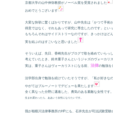
京都大学の山中伸弥教授がノーベル賞を受賞されました
おめでとうございます
大変な快挙に驚くばかりですが、山中先生は「かつて手術
得意ではなく、それもあって研究に専念したのです」とい
もちろんそれはサイドストリーなのですが、きっかけはど
実を結ぶのはすごいなと思いました
そういえば、先日、香崎先生がブログで歌を絡めていらっ
考えていたとき、鈴木重子さんというジャズのヴォーカリ
法律
実は、重子さんはヴォーカリストになる前、
の勉強を
法学部出身で勉強を続けていたそうですが、「私が好きな
やがてはブルーノートでデビューを果たします
全く異なった分野に邁進した、勇気のある素敵な女性です
生まれ変わったら、ああいう女性になりたいです。
我が相模川法律事務所のHPにも、石井先生が司法試験受験