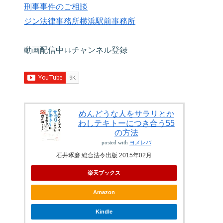
刑事事件のご相談
ジン法律事務所横浜駅前事務所
動画配信中↓↓チャンネル登録
めんどうな人をサラリとか
わしテキトーにつき合う55
の方法
posted with
ヨメレバ
石井琢磨 総合法令出版 2015年02月
楽天ブックス
Amazon
Kindle