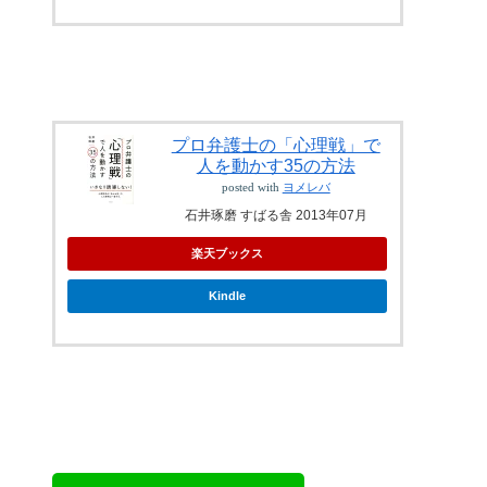
プロ弁護士の「心理戦」で
人を動かす35の方法
posted with
ヨメレバ
石井琢磨 すばる舎 2013年07月
楽天ブックス
Kindle