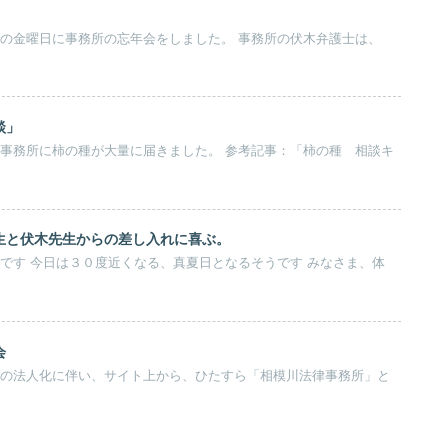
談」
生と伏木先生からの差し入れに喜ぶ。
す みなさま、体
会