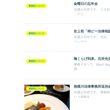
金曜日の忘年会
事務所について
弁護士石井です。 １６日の金曜日に事務所の忘年会をしました。 事務所の伏木弁護士は、
「クリ...
史上初「柿ピー法律相
事務所について
弁護士石井です。 先日、事務所に柿の種が大量に届きました。 参考記事：「柿の種 相談キ
ャンペー...
梅くらげ到来。石井先
事務所について
事務スタッフ、black dogです 今日は３０度近くなる、真夏日となるそうで
調...
相模川法律事務所送別
事務所について
弁護士石井です。 事務所の法人化に伴い、サイト上から、ひたすら「相模川法律事務所」と
いう名称を...