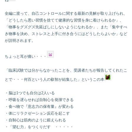
全編に渡って、自己コントロールに関する最新の見解が取り上げられ、
「どうしたら悪い習慣を捨てて健康的な習慣を身に着けられるか」、
「物事をグズグズ先延ばしにしないようになれるか」、また「集中すべ
き物事を決め、ストレスと上手に付き合うにはどうしたらよいか」など
が説明されます。
ちょっと耳が痛い・・・
「臨床試験では分からなかったことを、受講者たちが報告してくれたこ
とで・・・何百という人の叡智が結集した」というこの本
・脳は1つでも自分は2人いる
・呼吸を遅らせれば自制心を発揮できる
・食べ物で『意志力の保有量』が変わる
・体にリラクゼーション反応を起こす
・自制心は筋肉のように鍛えられる
・「望む力」をつくりだす ・・・・・