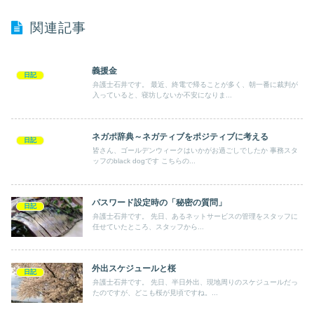
関連記事
義援金
日記
弁護士石井です。 最近、終電で帰ることが多く、朝一番に裁判が
入っていると、寝坊しないか不安になりま...
ネガポ辞典～ネガティブをポジティブに考える
日記
皆さん、ゴールデンウィークはいかがお過ごしでしたか 事務スタ
ッフのblack dogです こちらの...
パスワード設定時の「秘密の質問」
日記
弁護士石井です。 先日、あるネットサービスの管理をスタッフに
任せていたところ、スタッフから...
外出スケジュールと桜
日記
弁護士石井です。 先日、半日外出、現地周りのスケジュールだっ
たのですが、どこも桜が見頃ですね。...