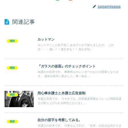
sagamigawa
関連記事
カットマン
雑談
カットマンこと松下浩二 あるテレビで知りましたが、 この
方・・・凄い！！凄すぎる！！ 思わず目...
『ガラスの仮面』のチェックポイント
雑談
弁護士の石井です。 事務所はカレンダーどおりの営業となりま
す。 連休の前半に私がした、唯一休み...
用心棒弁護士と弁護士広告規制
雑談
弁護士石井です。 ＮＨＫでも、詐欺被害回復をうたった問題弁護
士が取り上げられる時代となりまし...
自分の苗字を考察してみる。
雑談
弁護士の伏木です。 今更なんですが、「伏木」の読みは分かりま