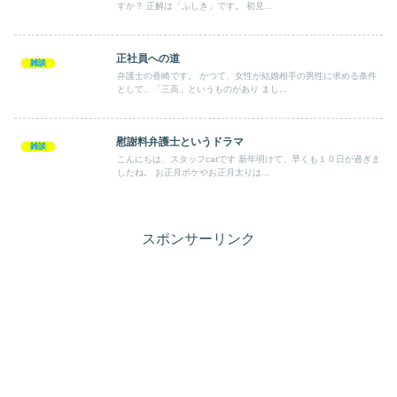
すか？ 正解は「ふしき」です。 初見...
正社員への道
雑談
弁護士の香崎です。 かつて、女性が結婚相手の男性に求める条件
として、「三高」というものがあり まし...
慰謝料弁護士というドラマ
雑談
こんにちは、スタッフcatです 新年明けて、早くも１０日が過ぎま
したね。 お正月ボケやお正月太りは...
スポンサーリンク