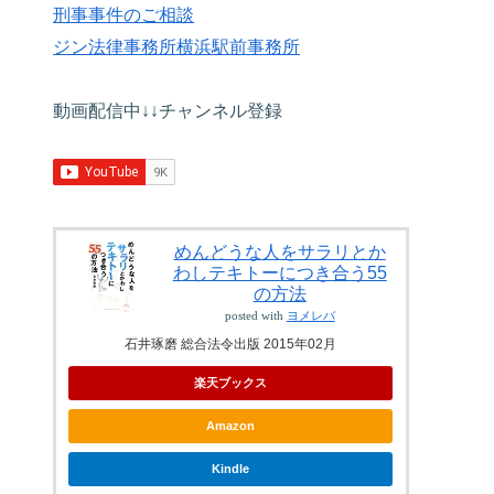
刑事事件のご相談
ジン法律事務所横浜駅前事務所
動画配信中↓↓チャンネル登録
めんどうな人をサラリとか
わしテキトーにつき合う55
の方法
posted with
ヨメレバ
石井琢磨 総合法令出版 2015年02月
楽天ブックス
Amazon
Kindle