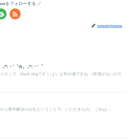
gawaをフォローする
sagamigawa
*:・’゜☆。.:*:・’゜
dogです いよいよ年の瀬ですね （実感がないので
弁護士石井です。 依頼者から事件解決のお礼ということで、いただきもの。 これは...