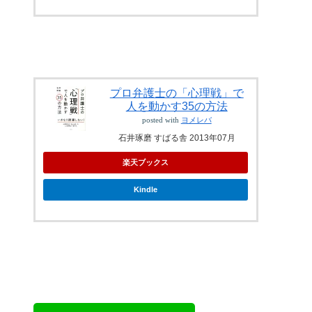
プロ弁護士の「心理戦」で
人を動かす35の方法
posted with
ヨメレバ
石井琢磨 すばる舎 2013年07月
楽天ブックス
Kindle