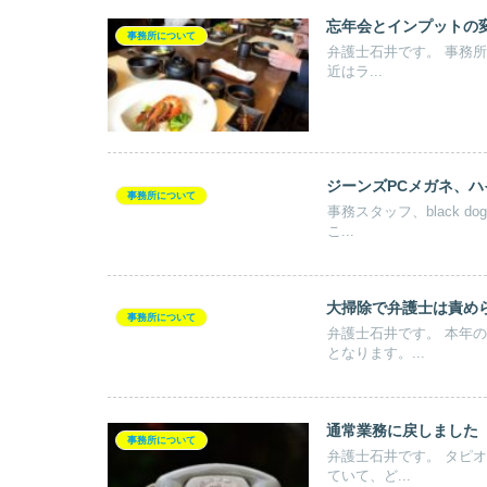
忘年会とインプットの
事務所について
弁護士石井です。 事務所で忘年会のランチをしてきました。 夜は動けない人が多いため、最
近はラ...
ジーンズPCメガネ、
事務所について
事務スタッフ、black dogです 最近気になっていた話題は、わさおくんの毛
こ...
大掃除で弁護士は責め
事務所について
弁護士石井です。 本年の業務は、１２月２８日で終了です。 年明けは１月５日から業務開始
となります。...
通常業務に戻しました
事務所について
弁護士石井です。 タピオカミルクティー屋の前で売られているマスク値段がどんどん下がっ
ていて、ど...