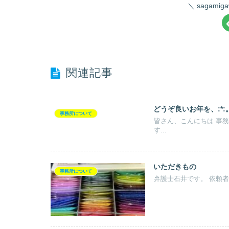
sagami
関連記事
どうぞ良いお年を、:*:。.:
事務所について
皆さん、こんにちは 事務スタッフ、black 
す...
いただきもの
事務所について