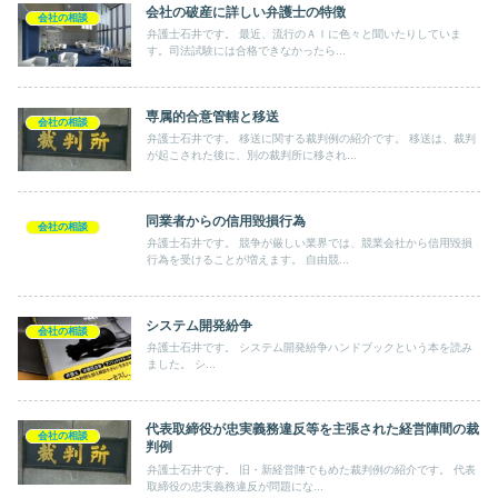
会社の破産に詳しい弁護士の特徴
会社の相談
弁護士石井です。 最近、流行のＡＩに色々と聞いたりしていま
す。司法試験には合格できなかったら...
専属的合意管轄と移送
会社の相談
弁護士石井です。 移送に関する裁判例の紹介です。 移送は、裁判
が起こされた後に、別の裁判所に移され...
同業者からの信用毀損行為
会社の相談
弁護士石井です。 競争が厳しい業界では、競業会社から信用毀損
行為を受けることが増えます。 自由競...
システム開発紛争
会社の相談
弁護士石井です。 システム開発紛争ハンドブックという本を読み
ました。 シ...
代表取締役が忠実義務違反等を主張された経営陣間の裁
会社の相談
判例
弁護士石井です。 旧・新経営陣でもめた裁判例の紹介です。 代表
取締役の忠実義務違反が問題にな...