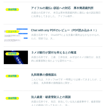
アイフルの過払い訴訟への対応 厚木簡易裁判所
借金問題
弁護士の石井です。 本日は厚木簡易裁判所に過払い金の訴訟期日
に出席をしてきました。 アイフル相手...
Chat with any PDFのレビュー（PDF読み込みＡＩ）
ニュース
弁護士石井です。 ChatGPTによる文書の要約はなかなかのもの。
ただ、現状では、大...
３メガ銀行が貸付を抑えるとの報道
借金問題
弁護士石井です。 三菱、三井住友、みずほの３メガ銀行が、自主
的に総量規制と似たような貸付ルール...
丸和商事の債権届出
借金問題
こんにちは、スタッフcatです 一時期よりは減ってきましたが、こ
こ最近、 丸和商事の債権届出に関す...
法人破産・破産管財人との面談
借金問題
弁護士石井です。 先日、担当している法人破産事件で、破産管財
人との面談に行ってきました。 法...