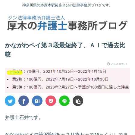
神奈川県の本厚木駅徒歩２分の法律事務所ブログです。
かながわペイ第３段最短終了、ＡＩで過去比
較
2023.09.07
ニュース
弁護士石井です。
かながわペイの第3弾があっさり終わってびっくりしてま