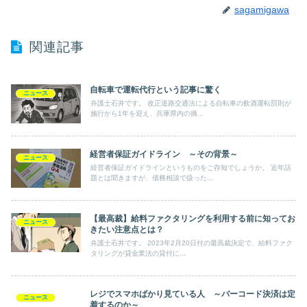
sagamigawa
関連記事
自転車で運転代行という記事に驚く
ニュース
弁護士石井です。 改正道路交通法による自転車の飲酒運転罰則が
施行から1年を迎え、兵庫県内の摘...
経営者保証ガイドライン ～その背景～
ニュース
経営者保証ガイドラインというものをご存知でしょうか。 近年話
題とは聞きますが、債務相談で扱った...
【最高裁】給料ファクタリングを利用する前に知ってお
ニュース
きたい注意点とは？
弁護士石井です。 2023年2月20日付の最高裁決定で、給料ファク
タリングが貸金業法の貸付に...
レジでスマホばかり見ている人 ～バーコード決済は定
ニュース
着するのか～