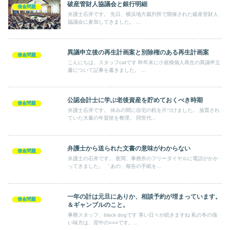
破産管財人協議会と銀行明細
借金問題
弁護士石井です。 先日、横浜地方裁判所で開催された破産管財人
協議会に参加してきました。 ...
異議申立後の再生計画案と別除権のある再生計画案
借金問題
こんにちは、スタッフcatです 昨年末に小規模個人再生の異議申立
書について記事を書きました。 ...
公認会計士に学ぶ老後資産を貯めておくべき時期
借金問題
弁護士石井です。 休みの間に自宅の机を片づけました。 放置され
ていた大量の年賀状を整理。 同世代...
弁護士から送られた文書の意味がわからない
借金問題
弁護士の石井です。 夜間、事務所のフリーダイヤルに電話がかか
ってきました。 「あの、報告の手紙を...
一年の計は元旦にありか、相談予約が埋まっています。
借金問題
＆ギャンブルのこと。
事務スタッフ、black dogです 寒い日々が続きますね 私の冬の強
い味方は、背中の○○○です。...