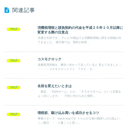
関連記事
消費税増税と請負契約の代金を平成２５年１０月以降に
ブログ
変更する際の注意点
弁護士石井です。 テレビや雑誌でも消費税増税に関する情報が出
てきました。 移行期では、契約の内容...
コスモクロック
ブログ
首都高湾岸線を、横浜へ向かって走っていると 見えてきました－
－－－－コスモクロック２１ ＴＨＥ・ヨ...
名前を変えたいときは
ブログ
最近、「DQNネーム」とか、「キラキラネーム」という言葉を
よく目にします。 子供に付けられた個性...
増税前、駆け込み買いを成功させるコツ
ブログ
事務スタッフ、black dogです うららかな春の陽射しが心地よい、
ここ数日・・・と書こうと思っ...