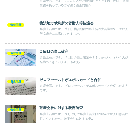
弁護士石井です。 いろいろなものが潰れそうですね、はい。 多重
債務を負っている方が使う借金問題の...
横浜地方裁判所の管財人等協議会
借金問題
弁護士石井です。 先日、横浜地裁の最上階の大会議室で、管財人
等協議会に出席してきました。 ...
２回目の自己破産
借金問題
弁護士石井です。 ２回目の自己破産をするしかない、という人が
結構出てきています。 私たち...
ゼロファーストがエポスカードと合併
借金問題
弁護士石井です。 ゼロファーストがエポスカードと合併したよう
です。 ...
破産会社に対する税務調査
借金問題
弁護士石井です。 久しぶりに弁護士会支部の破産管財人研修会に
行こうとしたら、破産会社に対する税...