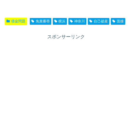
借金問題
免責審尋
横浜
神奈川
自己破産
面接
スポンサーリンク