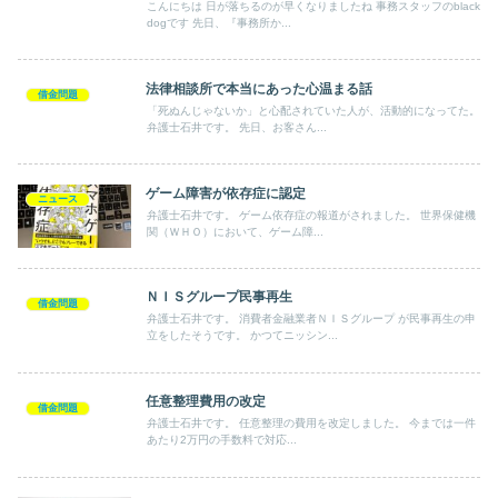
こんにちは 日が落ちるのが早くなりましたね 事務スタッフのblack
dogです 先日、『事務所か...
法律相談所で本当にあった心温まる話
借金問題
「死ぬんじゃないか」と心配されていた人が、活動的になってた。
弁護士石井です。 先日、お客さん...
ゲーム障害が依存症に認定
ニュース
弁護士石井です。 ゲーム依存症の報道がされました。 世界保健機
関（ＷＨＯ）において、ゲーム障...
ＮＩＳグループ民事再生
借金問題
弁護士石井です。 消費者金融業者ＮＩＳグループ が民事再生の申
立をしたそうです。 かつてニッシン...
任意整理費用の改定
借金問題
弁護士石井です。 任意整理の費用を改定しました。 今までは一件
あたり2万円の手数料で対応...