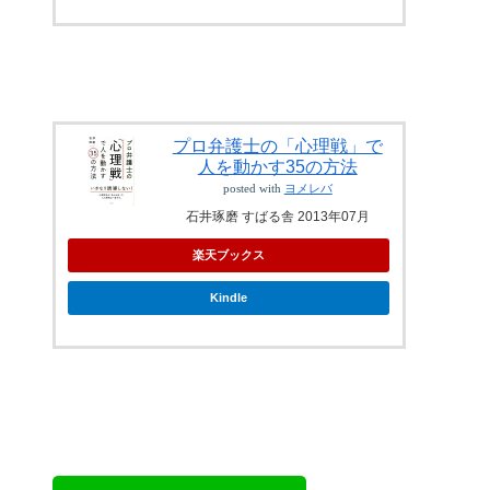
プロ弁護士の「心理戦」で
人を動かす35の方法
posted with
ヨメレバ
石井琢磨 すばる舎 2013年07月
楽天ブックス
Kindle