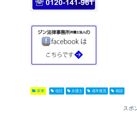
家事
信託
弁護士
成年後見
相談
スポ