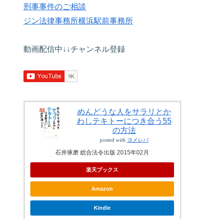
刑事事件のご相談
ジン法律事務所横浜駅前事務所
動画配信中↓↓チャンネル登録
めんどうな人をサラリとか
わしテキトーにつき合う55
の方法
posted with
ヨメレバ
石井琢磨 総合法令出版 2015年02月
楽天ブックス
Amazon
Kindle