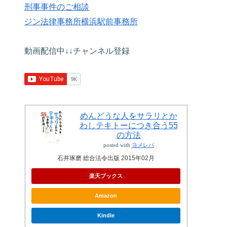
刑事事件のご相談
ジン法律事務所横浜駅前事務所
動画配信中↓↓チャンネル登録
めんどうな人をサラリとか
わしテキトーにつき合う55
の方法
posted with
ヨメレバ
石井琢磨 総合法令出版 2015年02月
楽天ブックス
Amazon
Kindle