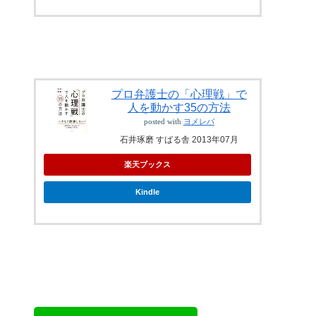
プロ弁護士の「心理戦」で
人を動かす35の方法
posted with
ヨメレバ
石井琢磨 すばる舎 2013年07月
楽天ブックス
Kindle