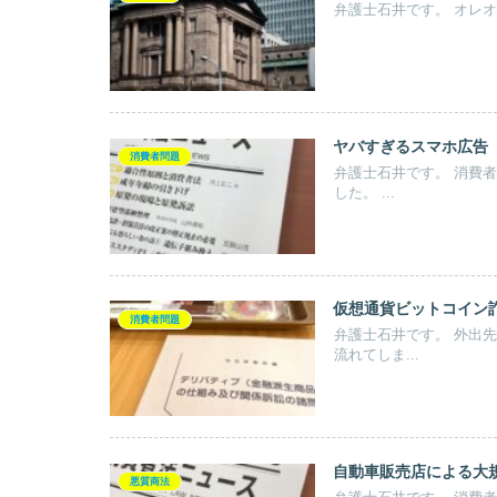
ヤバすぎるスマホ広告
消費者問題
弁護士石井です。 消費者法ニュース１０９号に、ヤバすぎるスマホ広告の紹介がされていま
した。 ...
仮想通貨ビットコイン
消費者問題
弁護士石井です。 外出先で打ち合わせする予定があったのですが、１件、相手の体調不良で
流れてしま...
自動車販売店による大
悪質商法