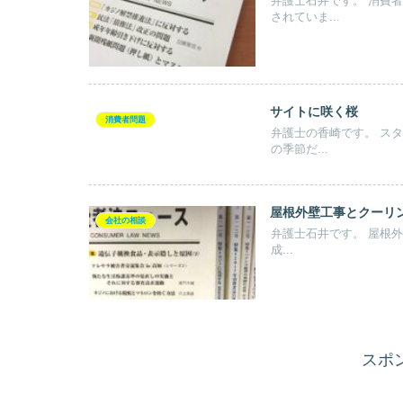
弁護士石井です。 消費者法ニュース１１０号に自動車販売店による大規模詐欺事件の紹介が
されていま...
サイトに咲く桜
消費者問題
弁護士の香崎です。 スタッフＣａｔさんに続き、桜の話題です。 桜が、咲き始めました。 こ
の季節だ...
屋根外壁工事とクーリ
会社の相談
弁護士石井です。 屋根外壁工事とクーリングオフについての裁判例の紹介です。 大阪地裁平
成...
スポ