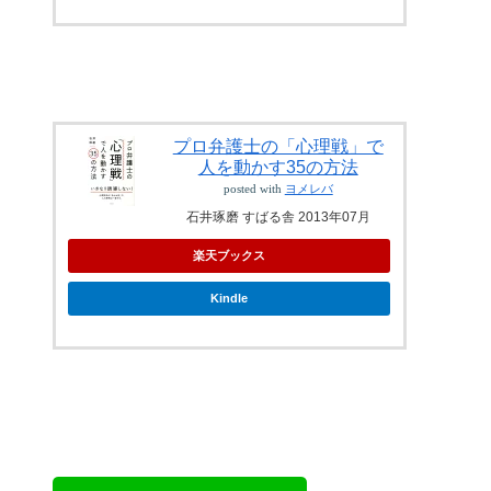
プロ弁護士の「心理戦」で
人を動かす35の方法
posted with
ヨメレバ
石井琢磨 すばる舎 2013年07月
楽天ブックス
Kindle