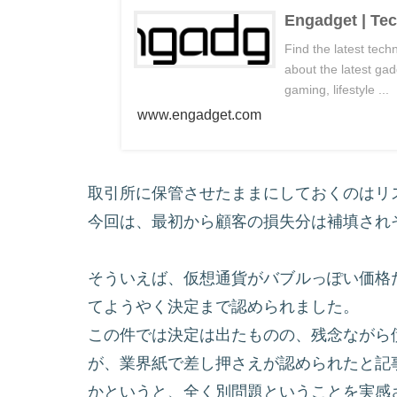
Engadget | Te
Find the latest tec
about the latest ga
gaming, lifestyle ...
www.engadget.com
取引所に保管させたままにしておくのはリ
今回は、最初から顧客の損失分は補填され
そういえば、仮想通貨がバブルっぽい価格
てようやく決定まで認められました。
この件では決定は出たものの、残念ながら
が、業界紙で差し押さえが認められたと記
かというと、全く別問題ということを実感