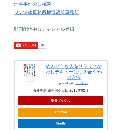
刑事事件のご相談
ジン法律事務所横浜駅前事務所
動画配信中↓↓チャンネル登録
めんどうな人をサラリとか
わしテキトーにつき合う55
の方法
posted with
ヨメレバ
石井琢磨 総合法令出版 2015年02月
楽天ブックス
Amazon
Kindle