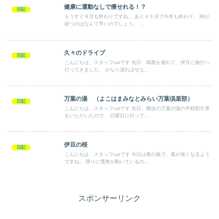
健康に運動なしで痩せれる！？
日記
もうすぐ８月も終わりですね。 あと４ケ月で今年も終わり。 時が
経つのはなんて早いのでしょう。 ...
久々のドライブ
日記
こんにちは、スタッフcatです 先日、両親を連れて、伊豆に旅行へ
行ってきました。 かなり遅ればせな...
万葉の湯 （よこはまみなとみらい万葉倶楽部）
日記
こんにちは、スタッフcatです 先日、横浜の万葉の湯の半額割引券
をいただいたので、 日曜日に行って...
伊豆の桜
日記
こんにちは、スタッフcatです 今日は春の嵐で、風が強くなるよう
ですね。 帰りに電車が動いているの...
スポンサーリンク