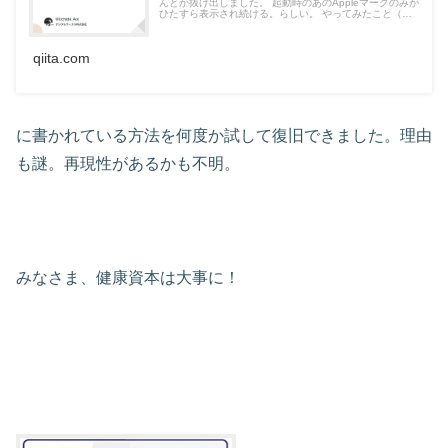
んとか抜け出しました。 起動時のあのAppleマークのみが
ひたすら表示され続ける。らしい。 やってみたこと（な
おらなかったこと） まず、恐怖のリンゴループ！脱出の
ための4つの方法と最後の手段 - iPhone大学に...
qiita.com
に書かれている方法を何度か試して復旧できました。理由
も謎。再現性があるかも不明。
みなさま、健康資本は大事に！