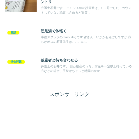
ントリ
弁護士石井です。 ２０２４年の読書数は、182冊でした。カウン
トしていない読書も含めると実質...
朝足湯で体軽く
日記
事務スタッフのblack dogです 皆さん、いかがお過ごしですか 我
らがボスの石井先生は、ここの...
破産者と待ち合わせる
借金問題
弁護士の石井です。 自己破産のうち、財産を一定以上持っている
方などの場合、手続がちょっと時間のかか...
スポンサーリンク