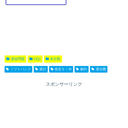
借金問題
日記
未分類
ソフトバンク
家計
格安ＳＩＭ
解約
通信費
スポンサーリンク