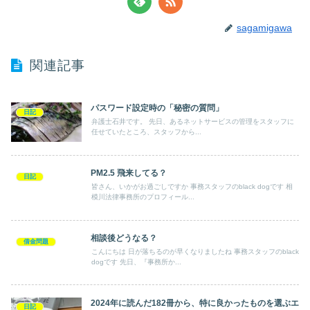
sagamigawa
関連記事
パスワード設定時の「秘密の質問」
日記
弁護士石井です。 先日、あるネットサービスの管理をスタッフに
任せていたところ、スタッフから...
PM2.5 飛来してる？
日記
皆さん、いかがお過ごしですか 事務スタッフのblack dogです 相
模川法律事務所のプロフィール...
相談後どうなる？
借金問題
こんにちは 日が落ちるのが早くなりましたね 事務スタッフのblack
dogです 先日、『事務所か...
2024年に読んだ182冊から、特に良かったものを選ぶエ
日記