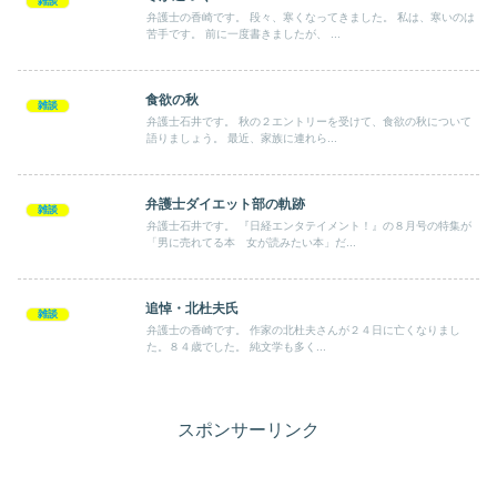
雑談
弁護士の香崎です。 段々、寒くなってきました。 私は、寒いのは
苦手です。 前に一度書きましたが、 ...
食欲の秋
雑談
弁護士石井です。 秋の２エントリーを受けて、食欲の秋について
語りましょう。 最近、家族に連れら...
弁護士ダイエット部の軌跡
雑談
弁護士石井です。 『日経エンタテイメント！』の８月号の特集が
「男に売れてる本 女が読みたい本」だ...
追悼・北杜夫氏
雑談
弁護士の香崎です。 作家の北杜夫さんが２４日に亡くなりまし
た。８４歳でした。 純文学も多く...
スポンサーリンク