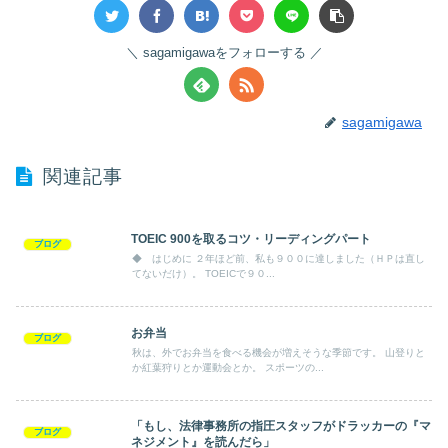
sagamigawaをフォローする
sagamigawa
関連記事
TOEIC 900を取るコツ・リーディングパート
ブログ
◆ はじめに ２年ほど前、私も９００に達しました（ＨＰは直し
てないだけ）。 TOEICで９０...
お弁当
ブログ
秋は、外でお弁当を食べる機会が増えそうな季節です。 山登りと
か紅葉狩りとか運動会とか。 スポーツの...
「もし、法律事務所の指圧スタッフがドラッカーの『マ
ブログ
ネジメント』を読んだら」