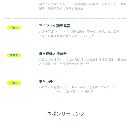
遡ること約４ケ月前・・・ 就職面接から始まったのでした。 参考
記事：法律事務所に就職する方法 ...
アイフルの調査発言
ブログ
弁護士石井です。 うちの事務所の弁護士が、過払い金の裁判で、
アイフル株式会社の方から言われたそうで...
遺言信託と遺留分
ブログ
弁護士の石井です。 利用が増えると見込まれる遺言信託。 遺留分
との関係では、どう扱われるのかと疑...
キャラ弁
ブログ
ハロウィンを意識して、キャラ弁もどきを作ってみました
作：スタッフ４４号 飾り切...
スポンサーリンク