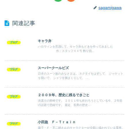
sagamigawa
関連記事
キャラ弁
ブログ
ハロウィンを意識して、キャラ弁もどきを作ってみました
作：スタッフ４４号 飾り切...
スーパークールビズ
ブログ
日本のスーツ族のみなさまは。 ネクタイをはずして、 ジャケット
を脱いで、 シャツを腕まくりして、 ...
２００９年、歴史に残るできごと
ブログ
弁護士の香崎です。 ２０１１年も終わろうとしている今、２年前
の話題で恐縮です。 最近、長男の歴史...
小田急 Ｆ－Ｔｒａｉｎ
ブログ
藤子・Ｆ・不二雄さんのキャラクターが全面に描かれている電車。