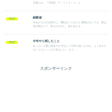
正確には、『小田急 Ｆ－Ｔｒａｉｎ』と...
経験値
ブログ
月あかりだけを頼りに、運転をしてみたら 電気がなくても、夜は
充分明るくて、影ものびるし、前も見える ...
今年やり残したこと
ブログ
あっという間に師走です 何をして①年が経ったのか、よく分から
ないうちにここまで来ました。 もう、...
スポンサーリンク