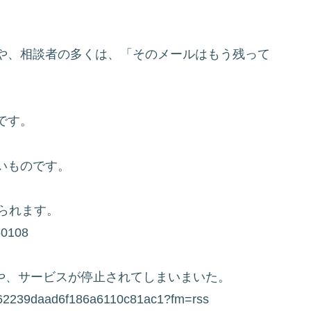
や、相談者の多くは、「そのメールはもう残って
です。
いものです。
られます。
50108
きや、サービスが停止されてしまいまいた。
db262239daad6f186a6110c81ac1?fm=rss