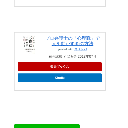
プロ弁護士の「心理戦」で
人を動かす35の方法
posted with
ヨメレバ
石井琢磨 すばる舎 2013年07月
楽天ブックス
Kindle