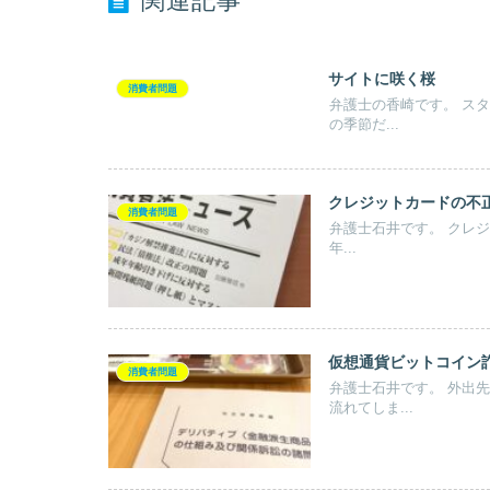
関連記事
サイトに咲く桜
消費者問題
弁護士の香崎です。 スタッフＣａｔさんに続き、桜の話題です。 桜が、咲き始めました。 こ
の季節だ...
クレジットカードの不
消費者問題
弁護士石井です。 クレジットカードの第三者不正使用の裁判例紹介です。 東京地裁平成２８
年...
仮想通貨ビットコイン
消費者問題
弁護士石井です。 外出先で打ち合わせする予定があったのですが、１件、相手の体調不良で
流れてしま...