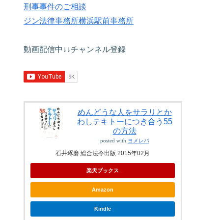
刑事事件のご相談
ジン法律事務所横浜駅前事務所
動画配信中↓↓チャンネル登録
めんどうな人をサラリとか
わしテキトーにつき合う55
の方法
posted with
ヨメレバ
石井琢磨 総合法令出版 2015年02月
楽天ブックス
Amazon
Kindle