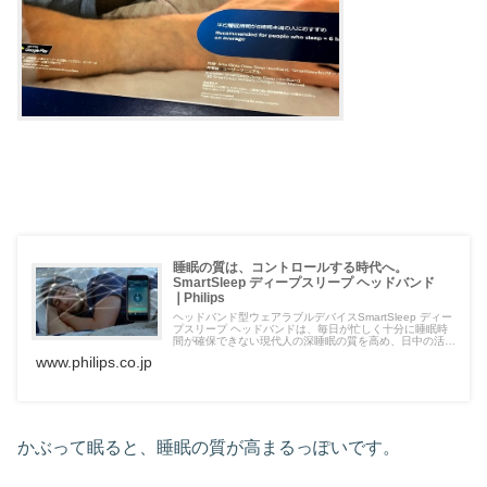
睡眠の質は、コントロールする時代へ。
SmartSleep ディープスリープ ヘッドバンド
❘Philips
ヘッドバンド型ウェアラブルデバイスSmartSleep ディー
プスリープ ヘッドバンドは、毎日が忙しく十分に睡眠時
間が確保できない現代人の深睡眠の質を高め、日中の活力
を高めることを目的に開発。専用アプリ-SleepMapper-と
www.philips.co.jp
の連携で、あなたの睡眠の質を日々トラッキングできま
す。18歳以上で一晩の睡眠時間が6時間未...
かぶって眠ると、睡眠の質が高まるっぽいです。