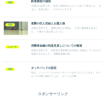
鉄道模型の値段
日記
弁護士の石井です。 休日に海老名をぶらっと歩いて来ました。 す
ると、丸井の近く、ＴＯＨＯシネマズ...
進撃の巨人完結とお題人狼
日記
弁護士石井です。 進撃の巨人が完結し、６月に最終巻も出まし
た。 １巻から読み直したくな...
消費者金融の利息見直しについての報道
ニュース
弁護士石井です。 自民党が貸金業法の見直しを検討しているとの
報道がされました。 消費者金融の規...
タッチパッドの設定
日記
私は、ノートパソコンのタッチパッドはオフにしています。 タイ
ピングの際に触れてしまい、カーソルが動...
スポンサーリンク