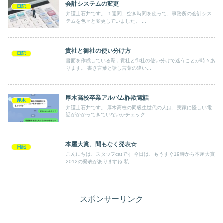
会計システムの変更
日記
弁護士石井です。 １週間、空き時間を使って、事務所の会計シス
テムを色々と変更していました。 ...
貴社と御社の使い分け方
日記
書面を作成している際，貴社と御社の使い分けで迷うことが時々あ
ります。 書き言葉と話し言葉の違い...
厚木高校卒業アルバム詐欺電話
厚木
弁護士石井です。 厚木高校の同級生世代の人は、実家に怪しい電
話がかかってきていないかチェック...
本屋大賞、間もなく発表☆
日記
こんにちは、スタッフcatです 今日は、もうすぐ19時から本屋大賞
2012の発表がありますね 私...
スポンサーリンク